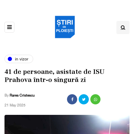
in vizor
41 de persoane, asistate de ISU
Prahova într-o singură zi
By
Rares Cristescu
,
21 May 2025