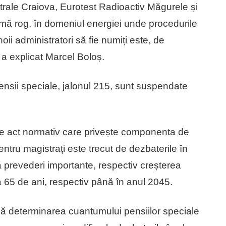
rale Craiova, Eurotest Radioactiv Măgurele și
, mă rog, în domeniul energiei unde procedurile
ii administratori să fie numiți este, de
a explicat Marcel Boloș.
ii speciale, jalonul 215, sunt suspendate
ul de act normativ care privește componenta de
entru magistrați este trecut de dezbaterile în
ă prevederi importante, respectiv creșterea
a 65 de ani, respectiv până în anul 2045.
ă determinarea cuantumului pensiilor speciale