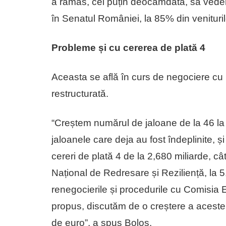
a rămas, cel puțin deocamdată, să vedem
în Senatul României, la 85% din veniturile
Probleme și cu cererea de plată 4
Aceasta se află în curs de negociere cu
restructurată.
“Creștem numărul de jaloane de la 46 l
jaloanele care deja au fost îndeplinite, 
cereri de plată 4 de la 2,680 miliarde, câ
Național de Redresare și Reziliență, la 
renegocierile și procedurile cu Comisia 
propus, discutăm de o creștere a acestei 
de euro”, a spus Boloș.