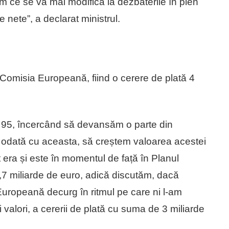
 ce se va mai modifica la dezbaterile în plen
 nete”, a declarat ministrul.
 Comisia Europeană, fiind o cerere de plată 4
a 95, încercând să devansăm o parte din
și odată cu aceasta, să creștem valoarea acestei
t era și este în momentul de față în Planul
5,7 miliarde de euro, adică discutăm, dacă
Europeană decurg în ritmul pe care ni l-am
valori, a cererii de plată cu suma de 3 miliarde