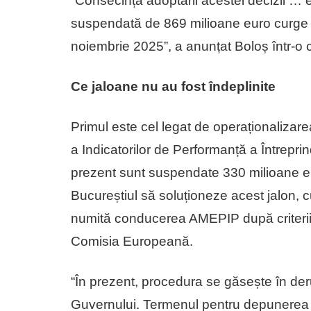
“Consecința adoptării acestei decizii …
suspendată de 869 milioane euro curge 
noiembrie 2025”, a anunțat Boloș într-o 
Ce jaloane nu au fost îndeplinite
Primul este cel legat de operaționalizarea
a Indicatorilor de Performanță a Întrepri
prezent sunt suspendate 330 milioane e
Bucureștiul să soluționeze acest jalon, c
numită conducerea AMEPIP după criteriil
Comisia Europeană.
“În prezent, procedura se găsește în deru
Guvernului. Termenul pentru depunerea ca