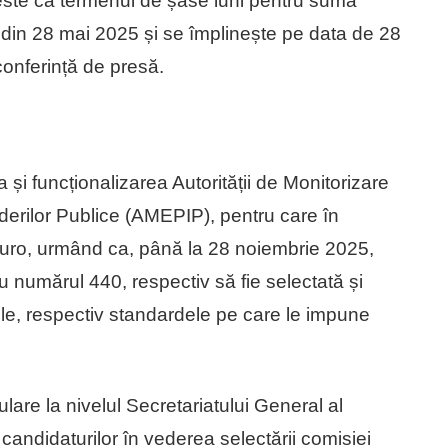
 este că termenul de șase luni pentru suma
din 28 mai 2025 și se împlinește pe data de 28
conferință de presă.
 și funcționalizarea Autorității de Monitorizare
nderilor Publice (AMEPIP), pentru care în
uro, urmând ca, până la 28 noiembrie 2025,
u numărul 440, respectiv să fie selectată și
e, respectiv standardele pe care le impune
lare la nivelul Secretariatului General al
ndidaturilor în vederea selectării comisiei