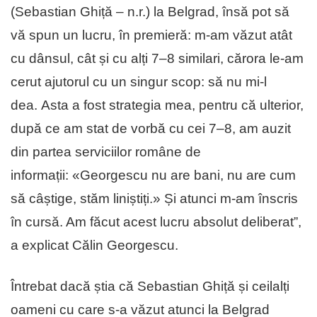
(Sebastian Ghiță – n.r.) la Belgrad, însă pot să
vă spun un lucru, în premieră: m‑am văzut atât
cu dânsul, cât și cu alți 7–8 similari, cărora le‑am
cerut ajutorul cu un singur scop: să nu mi‑l
dea. Asta a fost strategia mea, pentru că ulterior,
după ce am stat de vorbă cu cei 7–8, am auzit
din partea serviciilor române de
informații: «Georgescu nu are bani, nu are cum
să câștige, stăm liniștiți.» Și atunci m‑am înscris
în cursă. Am făcut acest lucru absolut deliberat”,
a explicat Călin Georgescu.
Întrebat dacă știa că Sebastian Ghiță și ceilalți
oameni cu care s‑a văzut atunci la Belgrad