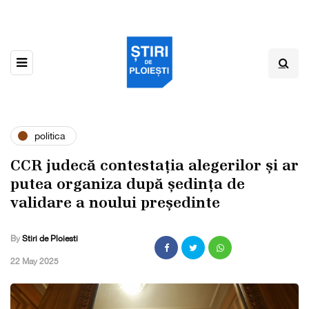
politica
CCR judecă contestația alegerilor și ar
putea organiza după ședința de
validare a noului președinte
By
Stiri de Ploiesti
,
22 May 2025