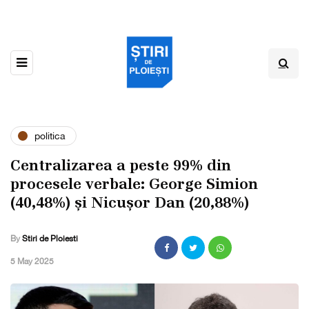
politica
Centralizarea a peste 99% din
procesele verbale: George Simion
(40,48%) și Nicușor Dan (20,88%)
By
Stiri de Ploiesti
,
5 May 2025