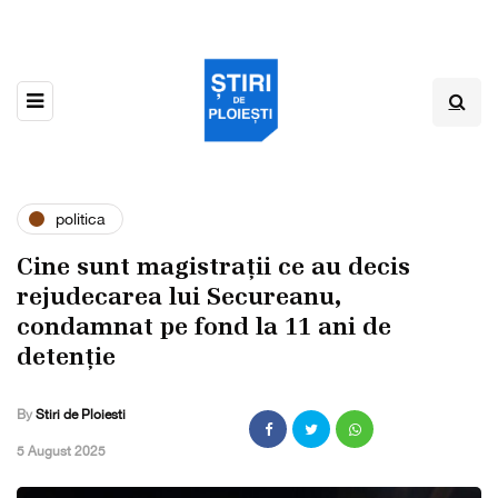
politica
Cine sunt magistrații ce au decis
rejudecarea lui Secureanu,
condamnat pe fond la 11 ani de
detenție
By
Stiri de Ploiesti
,
5 August 2025