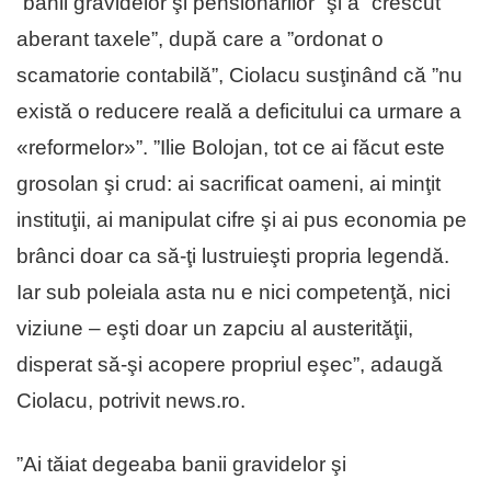
”banii gravidelor şi pensionarilor” şi a ”crescut
aberant taxele”, după care a ”ordonat o
scamatorie contabilă”, Ciolacu susţinând că ”nu
există o reducere reală a deficitului ca urmare a
«reformelor»”. ”Ilie Bolojan, tot ce ai făcut este
grosolan şi crud: ai sacrificat oameni, ai minţit
instituţii, ai manipulat cifre şi ai pus economia pe
brânci doar ca să-ţi lustruieşti propria legendă.
Iar sub poleiala asta nu e nici competenţă, nici
viziune – eşti doar un zapciu al austerităţii,
disperat să-şi acopere propriul eşec”, adaugă
Ciolacu, potrivit news.ro.
”Ai tăiat degeaba banii gravidelor şi