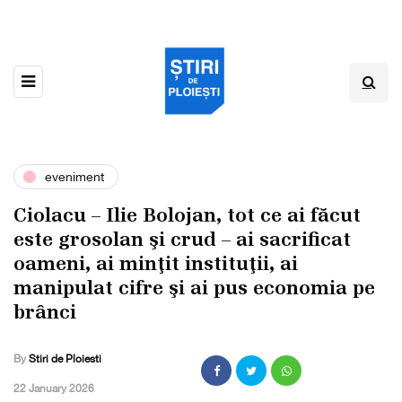
eveniment
Ciolacu – Ilie Bolojan, tot ce ai făcut
este grosolan şi crud – ai sacrificat
oameni, ai minţit instituţii, ai
manipulat cifre şi ai pus economia pe
brânci
By
Stiri de Ploiesti
,
22 January 2026