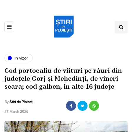
in vizor
Cod portocaliu de viituri pe râuri din
județele Gorj și Mehedinți, de vineri
seara; cod galben, în alte 16 județe
By
Stiri de Ploiesti
,
27 March 2026