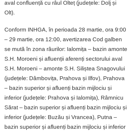
aval confluență cu râul Olteț (județele: Dolj și
Olt).
Conform INHGA, în perioada 28 martie, ora 9:00
– 29 martie, ora 12:00, avertizarea Cod galben
se mută în zona râurilor: Ialomița – bazin amonte
S.H. Moroeni și afluenții aferenți sectorului aval
S.H. Moroeni – amonte S.H. Siliștea Snagovului
(județele: Dâmbovița, Prahova și Ilfov), Prahova
– bazin superior și afluenți bazin mijlociu și
inferior (județele: Prahova și Ialomița), Râmnicu
Sărat – bazin superior și afluenți bazin mijlociu și
inferior (județele: Buzău și Vrancea), Putna –
bazin superior și afluenți bazin mijlociu și inferior