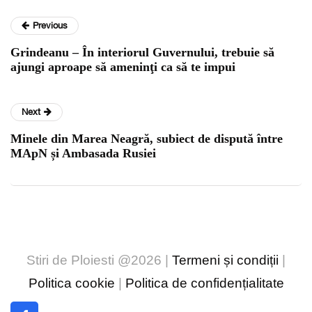
Previous
Grindeanu – În interiorul Guvernului, trebuie să
ajungi aproape să ameninţi ca să te impui
Next
Minele din Marea Neagră, subiect de dispută între
MApN și Ambasada Rusiei
Stiri de Ploiesti @2026 |
Termeni și condiții
|
Politica cookie
|
Politica de confidențialitate