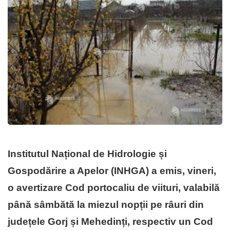
Institutul Național de Hidrologie și
Gospodărire a Apelor (INHGA) a emis, vineri,
o avertizare Cod portocaliu de viituri, valabilă
până sâmbătă la miezul nopții pe râuri din
județele Gorj și Mehedinți, respectiv un Cod