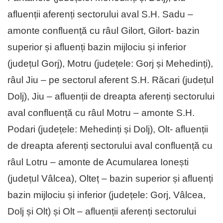
afluenții aferenți sectorului aval S.H. Sadu –
amonte confluență cu râul Gilort, Gilort- bazin
superior și afluenți bazin mijlociu și inferior
(județul Gorj), Motru (județele: Gorj și Mehedinți),
râul Jiu – pe sectorul aferent S.H. Răcari (județul
Dolj), Jiu – afluenții de dreapta aferenți sectorului
aval confluență cu râul Motru – amonte S.H.
Podari (județele: Mehedinți și Dolj), Olt- afluenții
de dreapta aferenți sectorului aval confluență cu
râul Lotru – amonte de Acumularea Ionești
(județul Vâlcea), Olteț – bazin superior și afluenți
bazin mijlociu și inferior (județele: Gorj, Vâlcea,
Dolj și Olt) și Olt – afluenții aferenți sectorului