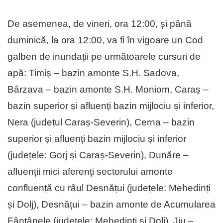
De asemenea, de vineri, ora 12:00, și până
duminică, la ora 12:00, va fi în vigoare un Cod
galben de inundații pe următoarele cursuri de
apă: Timiș – bazin amonte S.H. Sadova,
Bârzava – bazin amonte S.H. Moniom, Caraș –
bazin superior și afluenți bazin mijlociu și inferior,
Nera (județul Caraș-Severin), Cerna – bazin
superior și afluenți bazin mijlociu și inferior
(județele: Gorj și Caraș-Severin), Dunăre –
afluenții mici aferenți sectorului amonte
confluență cu râul Desnățui (județele: Mehedinți
și Dolj), Desnățui – bazin amonte de Acumularea
Fântânele (județele: Mehedinți și Dolj), Jiu –