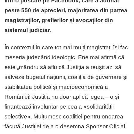
într-o postare pe Facebook, care a adunat
peste 550 de aprecieri, majoritatea din partea
magistraților, grefierilor și avocaților din
sistemul judiciar.
În contextul în care tot mai mulți magistrați își fac
meseria judecând ideologic, Ene mai afirmă că
este „mândru să aflu că Justiția a reușit azi să
salveze bugetul națiunii, coaliția de guvernare și
stabilitatea politică și macroeconomică a
României! Justiția nu doar aplică legea – o și
finanțează involuntar pe cea a «solidarității
selective». Mulțumesc coaliției pentru onoarea
făcută Justiției de a o desemna Sponsor Oficial