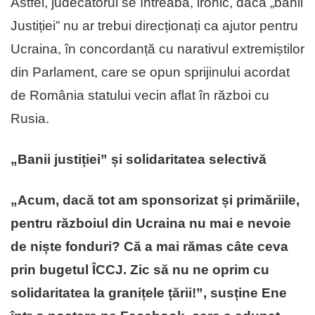
Astfel, judecătorul se întreabă, ironic, dacă „banii
Justiției” nu ar trebui direcționați ca ajutor pentru
Ucraina, în concordanță cu narativul extremiștilor
din Parlament, care se opun sprijinului acordat
de România statului vecin aflat în război cu
Rusia.
„Banii justiției” și solidaritatea selectivă
„Acum, dacă tot am sponsorizat și primăriile,
pentru războiul din Ucraina nu mai e nevoie
de niște fonduri? Că a mai rămas câte ceva
prin bugetul ÎCCJ. Zic să nu ne oprim cu
solidaritatea la granițele țării!”, susține Ene