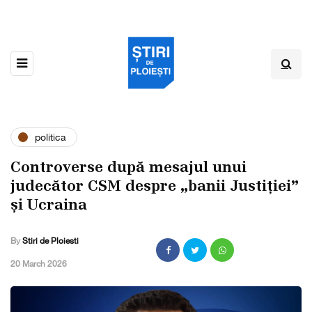
politica
Controverse după mesajul unui
judecător CSM despre „banii Justiției”
și Ucraina
By
Stiri de Ploiesti
,
20 March 2026