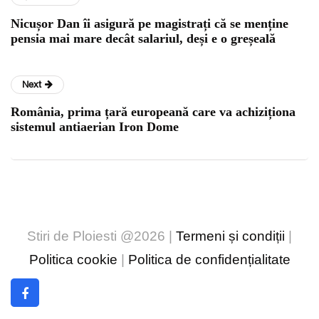
Nicușor Dan îi asigură pe magistrați că se menține
pensia mai mare decât salariul, deși e o greșeală
Next
România, prima țară europeană care va achiziționa
sistemul antiaerian Iron Dome
Stiri de Ploiesti @2026 |
Termeni și condiții
|
Politica cookie
|
Politica de confidențialitate