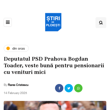
din oras
Deputatul PSD Prahova Bogdan
Toader, veste bună pentru pensionarii
cu ­venituri mici
By
Rares Cristescu
,
14 February 2025