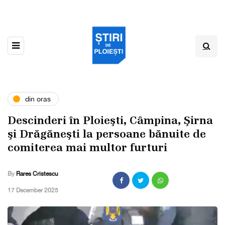
din oras
Descinderi în Ploieşti, Câmpina, ­Şirna
şi Drăgăneşti la persoane bănuite de
comiterea mai multor furturi
By
Rares Cristescu
,
17 December 2025