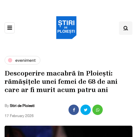
eveniment
Descoperire macabră în Ploiești:
rămășițele unei femei de 68 de ani
care ar fi murit acum patru ani
By
Stiri de Ploiesti
,
17 February 2026