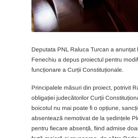
Deputata PNL Raluca Turcan a anunțat lun
Fenechiu a depus proiectul pentru modif
funcționare a Curții Constituționale.
Principalele măsuri din proiect, potrivit 
obligației judecătorilor Curții Constituțio
boicotul nu mai poate fi o opțiune, sancț
absentează nemotivat de la ședințele Ple
pentru fiecare absență, fiind admise doar