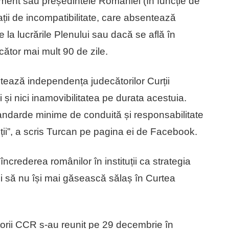
ament sau președintele României (în funcție de
tuații de incompatibilitate, care absentează
 la lucrările Plenului sau dacă se află în
ecător mai mult 90 de zile.
tează independența judecătorilor Curții
 și nici inamovibilitatea pe durata acestuia.
tandarde minime de conduită și responsabilitate
uții”, a scris Turcan pe pagina ei de Facebook.
ncrederea românilor în instituții ca strategia
ății să nu își mai găsească sălaș în Curtea
torii CCR s-au reunit pe 29 decembrie în