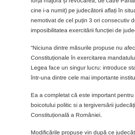
forță majoră și revocarea, de către Parl
cine i-a numit) pe judecătorii aflați în si
nemotivat de cel puțin 3 ori consecutiv de
imposibilitatea exercitării funcției de jud
“Niciuna dintre măsurile propuse nu afec
Constituționale în exercitarea mandatului
Legea face un singur lucru: introduce s
într-una dintre cele mai importante instit
Ea a completat că este important pentru î
boicotului politic si a tergiversării judec
Constituțională a României.
Modificările propuse vin după ce judecă