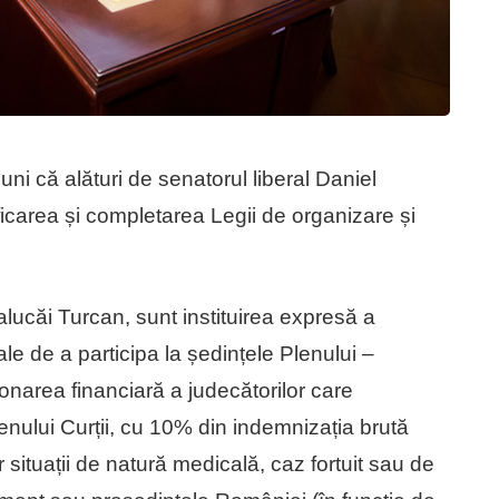
i că alături de senatorul liberal Daniel
icarea și completarea Legii de organizare și
Ralucăi Turcan, sunt instituirea expresă a
nale de a participa la ședințele Plenului –
ionarea financiară a judecătorilor care
nului Curții, cu 10% din indemnizația brută
 situații de natură medicală, caz fortuit sau de