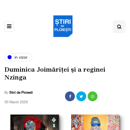
in vizor
Duminica Joimǎriței şi a reginei
Nzinga
By
Stiri de Ploiesti
,
30 March 2026