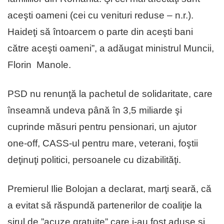
aceşti oameni (cei cu venituri reduse – n.r.).
Haideţi să întoarcem o parte din aceşti bani
către aceşti oameni”, a adăugat ministrul Muncii,
Florin Manole.
PSD nu renunţă la pachetul de solidaritate, care
înseamnă undeva până în 3,5 miliarde şi
cuprinde măsuri pentru pensionari, un ajutor
one-off, CASS-ul pentru mare, veterani, foştii
deţinuţi politici, persoanele cu dizabilităţi.
Premierul Ilie Bolojan a declarat, marţi seară, că
a evitat să răspundă partenerilor de coaliţie la
şirul de ”acuze gratuite” care i-au fost aduse şi