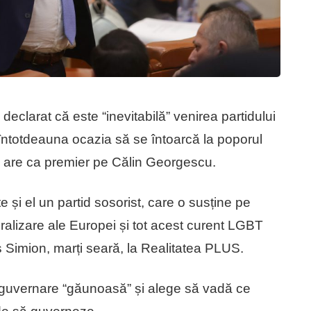
eclarat că este “inevitabilă” venirea partidului
întotdeauna ocazia să se întoarcă la poporul
l are ca premier pe Călin Georgescu.
și el un partid sosorist, care o susține pe
eralizare ale Europei și tot acest curent LGBT
 Simion, marți seară, la Realitatea PLUS.
 guvernare “găunoasă” și alege să vadă ce