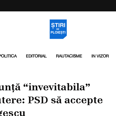
POLITICA
EDITORIAL
RAUTACISME
IN VIZOR
nță “invevitabila”
utere: PSD să accepte
gescu