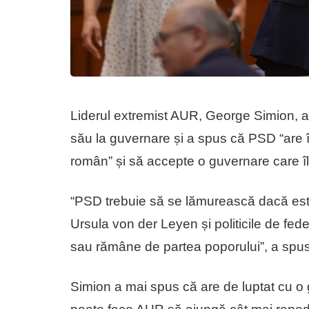
Liderul extremist AUR, George Simion, a d
său la guvernare și a spus că PSD “are 
român” și să accepte o guvernare care î
“PSD trebuie să se lămurească dacă este 
Ursula von der Leyen și politicile de fed
sau rămâne de partea poporului”, a spus
Simion a mai spus că are de luptat cu o