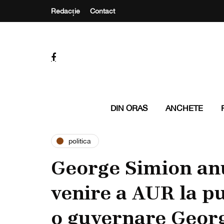
Redacție
Contact
DIN ORAS
ANCHETE
politica
George Simion anu
venire a AUR la p
o guvernare Geor