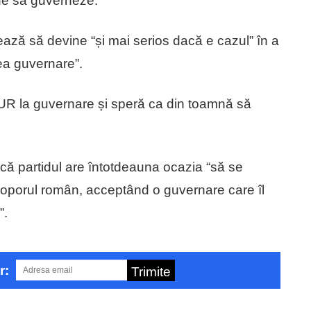
de să guverneze.
ază să devine “și mai serios dacă e cazul” în a
rea guvernare”.
 AUR la guvernare și speră ca din toamnă să
ă partidul are întotdeauna ocazia “să se
 poporul român, acceptând o guvernare care îl
”.
r:
Trimite