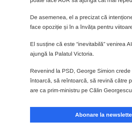
poate face AUR să ajungă cât mai repe
De asemenea, el a precizat că intențione
face opoziție și în a învăța pentru viitoa
El susține că este “inevitabilă” venirea
ajungă la Palatul Victoria.
Revenind la PSD, George Simion crede c
întoarcă, să reîntoarcă, să revină către
are ca prim-ministru pe Călin Georgescu
Abonare la newslette