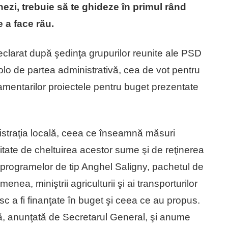
ezi, trebuie să te ghideze în primul rând
 a face rău.
clarat după şedinţa grupurilor reunite ale PSD
olo de partea administrativă, cea de vot pentru
lamentarilor proiectele pentru buget prezentate
istraţia locală, ceea ce înseamnă măsuri
itate de cheltuirea acestor sume şi de reţinerea
ea programelor de tip Anghel Saligny, pachetul de
nea, miniştrii agriculturii şi ai transporturilor
sc a fi finanţate în buget şi ceea ce au propus.
rnă, anunţată de Secretarul General, şi anume