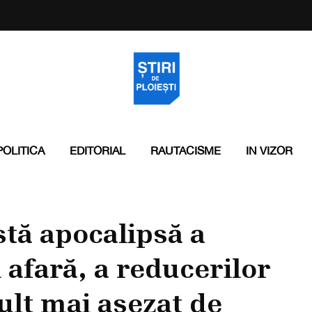
POLITICA
EDITORIAL
RAUTACISME
IN VIZOR
tă apocalipsă a
i afară, a reducerilor
ult mai aşezat de