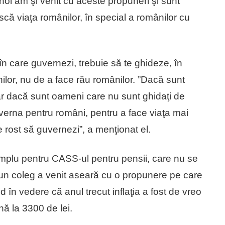
noi am şi venit cu aceste propuneri şi sunt
ă viaţa românilor, în special a românilor cu
 care guvernezi, trebuie să te ghideze, în
ilor, nu de a face rău românilor. ”Dacă sunt
ar dacă sunt oameni care nu sunt ghidaţi de
uverna pentru români, pentru a face viaţa mai
 rost să guvernezi”, a menţionat el.
mplu pentru CASS-ul pentru pensii, care nu se
 un coleg a venit aseară cu o propunere pe care
d în vedere că anul trecut inflaţia a fost de vreo
ă la 3300 de lei.