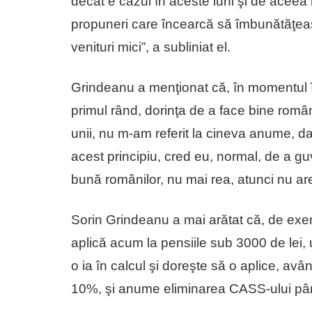
decât e cazul în aceste luni şi de aceea 
propuneri care încearcă să îmbunătăţeasc
venituri mici”, a subliniat el.
Grindeanu a menţionat că, în momentul în
primul rând, dorinţa de a face bine român
unii, nu m-am referit la cineva anume, d
acest principiu, cred eu, normal, de a g
bună românilor, nu mai rea, atunci nu are
Sorin Grindeanu a mai arătat că, de exe
aplică acum la pensiile sub 3000 de lei,
o ia în calcul şi doreşte să o aplice, avân
10%, şi anume eliminarea CASS-ului pân