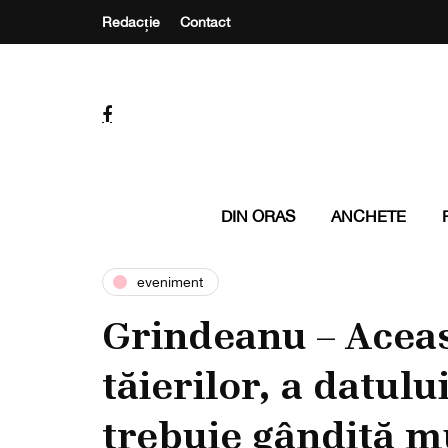
Redacție
Contact
DIN ORAS
ANCHETE
eveniment
Grindeanu – Aceas
tăierilor, a datulu
trebuie gândită m