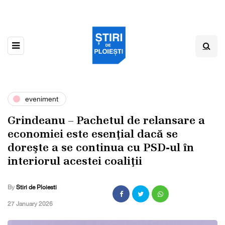
eveniment
Grindeanu – Pachetul de relansare a
economiei este esenţial dacă se
doreşte a se continua cu PSD-ul în
interiorul acestei coaliţii
By
Stiri de Ploiesti
,
27 January 2026