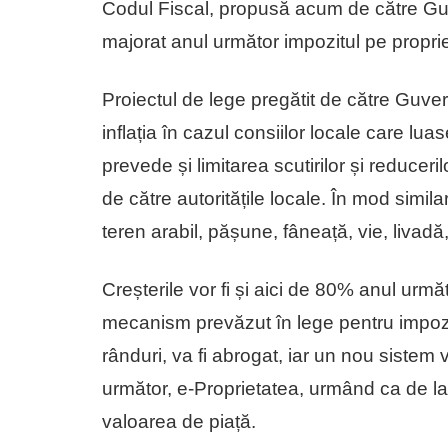
Codul Fiscal, propusă acum de către Guver
majorat anul următor impozitul pe proprie
Proiectul de lege pregătit de către Guve
inflația în cazul consiilor locale care lu
prevede și limitarea scutirilor și reduceri
de către autoritățile locale. În mod simila
teren arabil, pășune, fâneață, vie, livadă
Creșterile vor fi și aici de 80% anul următo
mecanism prevăzut în lege pentru impozi
rânduri, va fi abrogat, iar un nou sistem 
următor, e-Proprietatea, urmând ca de la
valoarea de piață.