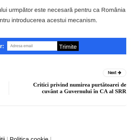
ului urmpător este necesară pentru ca România
entru introducerea acestui mecanism.
r:
Trimite
Next
Critici privind numirea purtătoarei de
cuvânt a Guvernului în CA al SRR
ii
|
Politica cookie
|