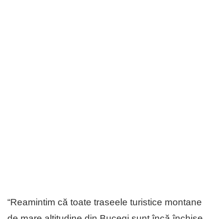
“Reamintim că toate traseele turistice montane
de mare altitudine din Bucegi sunt încă închise,