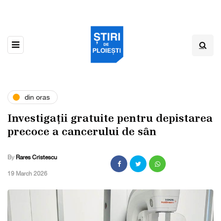
din oras
Investigații gratuite pentru depistarea
precoce a cancerului de sân
By
Rares Cristescu
,
19 March 2026