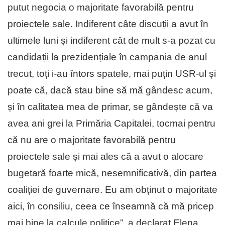
putut negocia o majoritate favorabilă pentru
proiectele sale. Indiferent câte discuții a avut în
ultimele luni și indiferent cât de mult s-a pozat cu
candidații la prezidențiale în campania de anul
trecut, toți i-au întors spatele, mai puțin USR-ul și
poate că, dacă stau bine să mă gândesc acum,
și în calitatea mea de primar, se gândește că va
avea ani grei la Primăria Capitalei, tocmai pentru
că nu are o majoritate favorabilă pentru
proiectele sale și mai ales că a avut o alocare
bugetară foarte mică, nesemnificativă, din partea
coaliției de guvernare. Eu am obținut o majoritate
aici, în consiliu, ceea ce înseamnă că mă pricep
mai bine la calcule politice”, a declarat Elena