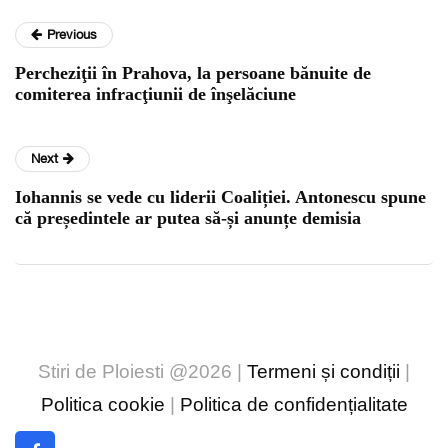
Previous
Percheziţii în Prahova, la persoane bănuite de
comiterea infracţiunii de înşelăciune
Next
Iohannis se vede cu liderii Coaliției. Antonescu spune
că președintele ar putea să-și anunțe demisia
Stiri de Ploiesti @2026 |
Termeni și condiții
|
Politica cookie
|
Politica de confidențialitate