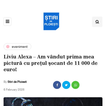
eveniment
Liviu Alexa – Am vândut prima mea
picturǎ cu prețul şocant de 11 000 de
euro!
By
Stiri de Ploiesti
,
6 February 2026