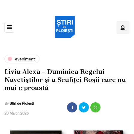
eveniment
Liviu Alexa – Duminica Regelui
Navetiştilor şi a Scufiței Roşii care nu
mai e proastǎ
By
Stiri de Ploiesti
,
23 March 2026