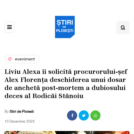
eveniment
Liviu Alexa îi solicită procurorului-șef
Alex Florența deschiderea unui dosar
de anchetă post-mortem a dubiosului
deces al Rodicăi Stănoiu
By
Stiri de Ploiesti
,
10 December 2025