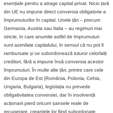
esențiale pentru a atrage capital privat. Nicio țară
din UE nu impune direct conversia obligatorie a
împrumuturilor în capital. Unele țări – precum
Germania, Austria sau Italia – au regimuri mai
stricte, ȋn care anumite astfel de ȋmprumuturi
sunt asimilate capitalului, ȋn sensul că nu pot fi
rambursate și se subordonează tuturor celorlalți
creditori, fără a impune însă conversia acestor
împrumuturi. În multe alte țări, printre care cele
din Europa de Est (România, Polonia, Cehia,
Ungaria, Bulgaria), legislația nu prevede
obligativitatea conversiei, dar în insolvență
acționarii pierd oricum șansele reale de
recuperare, creanțele lor fiind subordonate