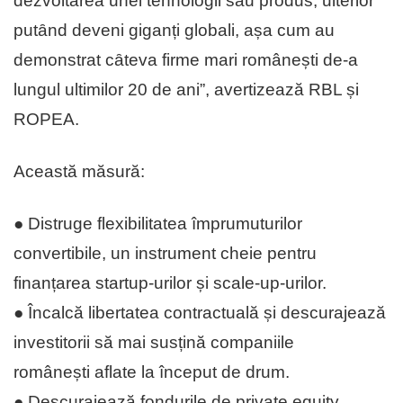
dezvoltarea unei tehnologii sau produs, ulterior
putȃnd deveni giganți globali, așa cum au
demonstrat cȃteva firme mari românești de-a
lungul ultimilor 20 de ani”, avertizează RBL și
ROPEA.
Această măsură:
● Distruge flexibilitatea împrumuturilor
convertibile, un instrument cheie pentru
finanțarea startup-urilor și scale-up-urilor.
● Încalcă libertatea contractuală și descurajează
investitorii să mai susțină companiile
românești aflate la început de drum.
● Descurajează fondurile de private equity,