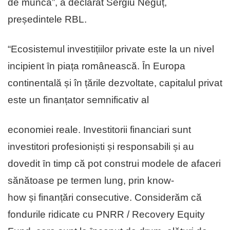
de muncă”, a declarat Sergiu Neguț,
președintele RBL.
“Ecosistemul investițiilor private este la un nivel
incipient ȋn piața românească. Ȋn Europa
continentală și în țările dezvoltate, capitalul privat
este un finanțator semnificativ al
economiei reale. Investitorii financiari sunt
investitori profesioniști și responsabili și au
dovedit ȋn timp că pot construi modele de afaceri
sănătoase pe termen lung, prin know-
how și finanțări consecutive. Considerăm că
fondurile ridicate cu PNRR / Recovery Equity