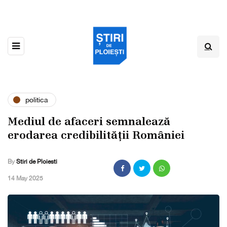
politica
Mediul de afaceri semnalează
erodarea credibilității României
By
Stiri de Ploiesti
,
14 May 2025