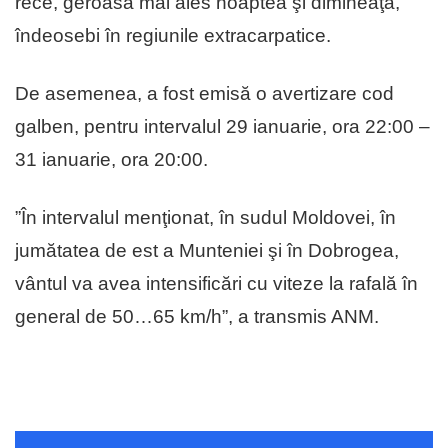
rece, geroasă mai ales noaptea şi dimineaţa,
îndeosebi în regiunile extracarpatice.
De asemenea, a fost emisă o avertizare cod
galben, pentru intervalul 29 ianuarie, ora 22:00 –
31 ianuarie, ora 20:00.
”În intervalul menţionat, în sudul Moldovei, în
jumătatea de est a Munteniei şi în Dobrogea,
vântul va avea intensificări cu viteze la rafală în
general de 50…65 km/h”, a transmis ANM.