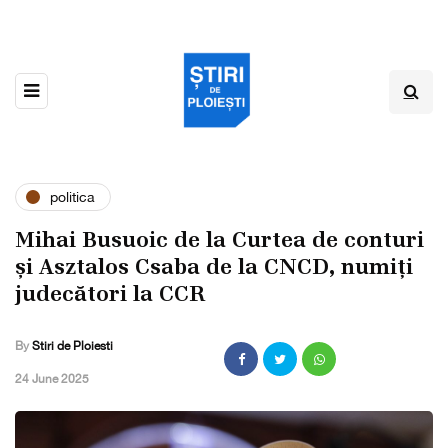
politica
Mihai Busuoic de la Curtea de conturi
și Asztalos Csaba de la CNCD, numiți
judecători la CCR
By
Stiri de Ploiesti
,
24 June 2025