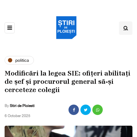
politica
Modificări la legea SIE: ofițeri abilitați
de șef și procurorul general să-și
cerceteze colegii
By
Stiri de Ploiesti
,
6 October 2025