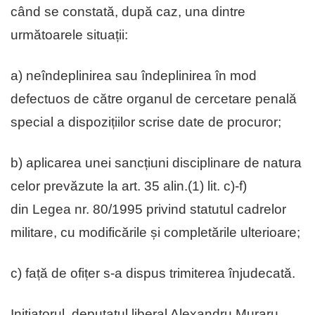
când se constată, după caz, una dintre
următoarele situații:
a) neîndeplinirea sau îndeplinirea în mod
defectuos de către organul de cercetare penală
special a dispozițiilor scrise date de procuror;
b) aplicarea unei sancțiuni disciplinare de natura
celor prevăzute la art. 35 alin.(1) lit. c)-f)
din Legea nr. 80/1995 privind statutul cadrelor
militare, cu modificările și completările ulterioare;
c) față de ofițer s-a dispus trimiterea înjudecată.
Inițiatorul, deputatul liberal Alexandru Muraru