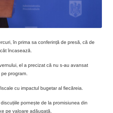
rcuri, în prima sa conferință de presă, că de
ecât încasează.
uvernului, el a precizat că nu s-au avansat
d pe program.
iscale cu impactul bugetar al fiecăreia.
e discuțiile pornește de la promisiunea din
axe pe valoare adăugată.