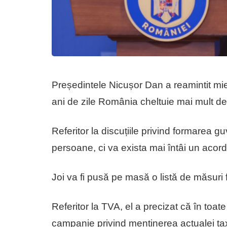
Președintele Nicușor Dan a reamintit mie
ani de zile România cheltuie mai mult d
Referitor la discuțiile privind formarea g
persoane, ci va exista mai întâi un acor
Joi va fi pusă pe masă o listă de măsuri f
Referitor la TVA, el a precizat că în toat
campanie privind menținerea actualei t