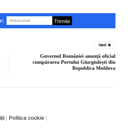
r:
Trimite
Next
Guvernul României anunță oficial
cumpărarea Portului Giurgiulești din
Republica Moldova
ii
|
Politica cookie
|