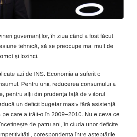
neri guvernanților, în ziua când a fost făcut
ecesiune tehnică, să se preocupe mai mult de
omot și lozinci.
blicate azi de INS. Economia a suferit o
nsumul. Pentru unii, reducerea consumului a
 pentru alții din prudența față de viitorul
ducă un deficit bugetar masiv fără asistență
ă pe care a trăit-o în 2009–2010. Nu e ceva ce
tinește de patru ani, în ciuda unor deficite
petitivității, corespondența între așteptările