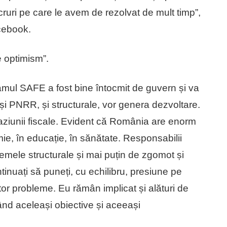
lucruri pe care le avem de rezolvat de mult timp”,
cebook.
 optimism”.
mul SAFE a fost bine întocmit de guvern și va
i PNRR, și structurale, vor genera dezvoltare.
ziunii fiscale. Evident că România are enorm
mie, în educație, în sănătate. Responsabilii
lemele structurale și mai puțin de zgomot și
tinuați să puneți, cu echilibru, presiune pe
stor probleme. Eu rămân implicat și alături de
nd aceleași obiective și aceeași