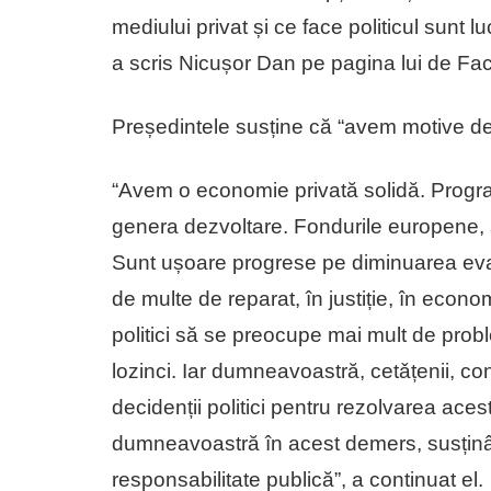
mediului privat și ce face politicul sunt 
a scris Nicușor Dan pe pagina lui de Fa
Președintele susține că “avem motive de
“Avem o economie privată solidă. Progra
genera dezvoltare. Fondurile europene, ș
Sunt ușoare progrese pe diminuarea eva
de multe de reparat, în justiție, în econo
politici să se preocupe mai mult de prob
lozinci. Iar dumneavoastră, cetǎțenii, con
decidenții politici pentru rezolvarea ace
dumneavoastră în acest demers, susținâ
responsabilitate publică”, a continuat el.