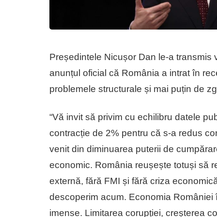
Președintele Nicușor Dan le-a transmis vi
anunțul oficial că România a intrat în r
problemele structurale și mai puțin de zg
“Vă invit să privim cu echilibru datele pu
contracție de 2% pentru că s-a redus co
venit din diminuarea puterii de cumpărare,
economic. România reușește totuși să re
externă, fără FMI și fără criza economic
descoperim acum. Economia României înce
imense. Limitarea corupției, creșterea com