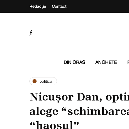
Redacție
Contact
DIN ORAS
ANCHETE
politica
Nicușor Dan, opti
alege “schimbarea
“haosul”