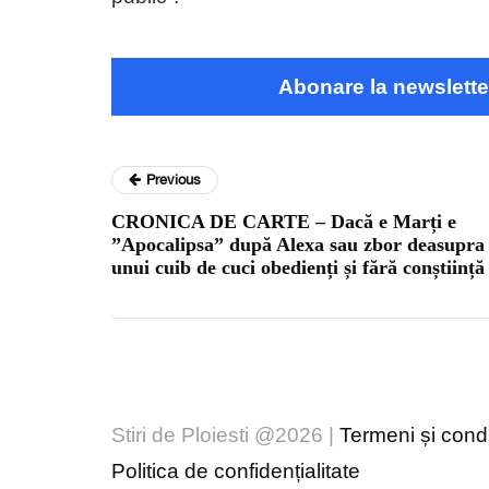
Abonare la newslette
Previous
CRONICA DE CARTE – Dacă e Marți e
”Apocalipsa” după Alexa sau zbor deasupra
unui cuib de cuci obedienți și fără conștiință
Stiri de Ploiesti @2026 |
Termeni și condiț
Politica de confidențialitate