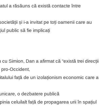
tul a răsăuns că există contacte între
ietății și i-a invitat pe toți oamenii care au
ul public să fie implicați
 cu Simion, Dan a afirmat că “există trei direcții
: pro-Occident,
talului față de un izolaționism economic care a
municare, o dezbatere publică
inia celuilalt față de propagarea urii în spațiul