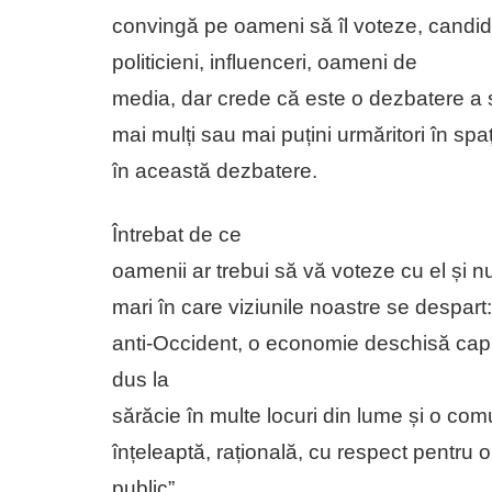
convingă pe oameni să îl voteze, candida
politicieni, influenceri, oameni de
media, dar crede că este o dezbatere a soc
mai mulți sau mai puțini urmăritori în spați
în această dezbatere.
Întrebat de ce
oamenii ar trebui să vă voteze cu el și nu
mari în care viziunile noastre se despart
anti-Occident, o economie deschisă capi
dus la
sărăcie în multe locuri din lume și o co
înțeleaptă, rațională, cu respect pentru op
public”.