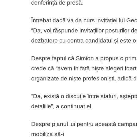
conferință de presă.
Întrebat dacă va da curs invitației lui G
“Da, voi răspunde invitațiilor posturilor d
dezbatere cu contra candidatul și este 
Despre faptul că Simion a propus o prim
crede că “avem în față niște alegeri foar
organizate de niște profesioniști, adică 
“Da, există o discuție între stafuri, aște
detaliile”, a continuat el.
Despre planul lui pentru această campani
mobiliza să-i