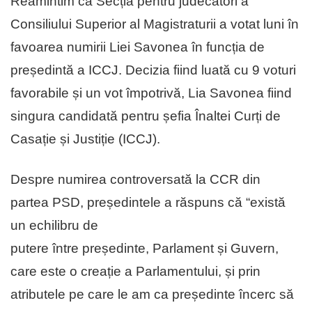
Reamintim că Secția pentru judecători a
Consiliului Superior al Magistraturii a votat luni în
favoarea numirii Liei Savonea în funcția de
președintă a ICCJ. Decizia fiind luată cu 9 voturi
favorabile și un vot împotrivă, Lia Savonea fiind
singura candidată pentru șefia Înaltei Curți de
Casație și Justiție (ICCJ).
Despre numirea controversată la CCR din
partea PSD, președintele a răspuns că “există
un echilibru de
putere între președinte, Parlament și Guvern,
care este o creație a Parlamentului, și prin
atributele pe care le am ca președinte încerc să