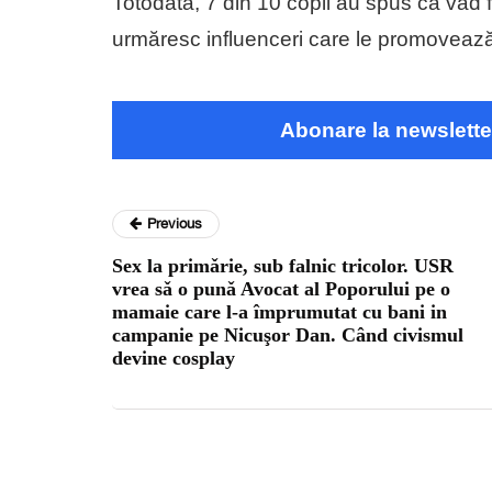
Totodată, 7 din 10 copii au spus că văd 
urmăresc influenceri care le promoveaz
Abonare la newslette
Previous
Sex la primǎrie, sub falnic tricolor. USR
vrea sǎ o punǎ Avocat al Poporului pe o
mamaie care l-a împrumutat cu bani in
campanie pe Nicuşor Dan. Când civismul
devine cosplay