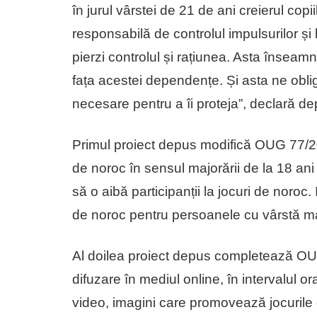
în jurul vârstei de 21 de ani creierul copi
responsabilă de controlul impulsurilor și 
pierzi controlul și rațiunea. Asta înseamnă
fața acestei dependențe. Și asta ne oblig
necesare pentru a îi proteja”, declară d
Primul proiect depus modifică OUG 77/20
de noroc în sensul majorării de la 18 ani
să o aibă participanții la jocuri de noroc. I
de noroc pentru persoanele cu vârstă ma
Al doilea proiect depus completează OUG 
difuzare în mediul online, în intervalul or
video, imagini care promovează jocurile