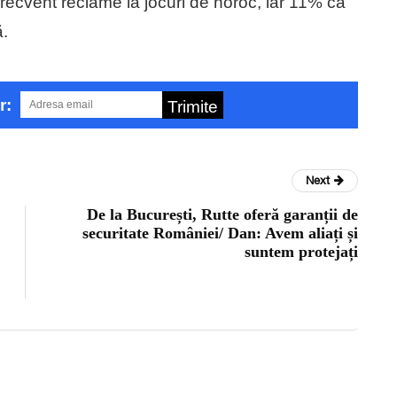
frecvent reclame la jocuri de noroc, iar 11% că
ă.
r:
Trimite
Next
De la București, Rutte oferă garanții de
securitate României/ Dan: Avem aliați și
suntem protejați