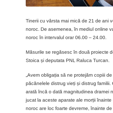
Tinerii cu vârsta mai mică de 21 de ani vo
noroc. De asemenea, în mediul online va f
noroc în intervalul orar 06.00 – 24.00.
Măsurile se regăsesc în două proiecte d
Stoica și deputata PNL Raluca Turcan.
„Avem obligația să ne protejăm copiii de 
păcănelele distrug vieți și distrug famili
arată încă o dată magnitudinea dramei na
jucat la aceste aparate ale morții înainte 
noroc are loc foarte devreme, înainte de