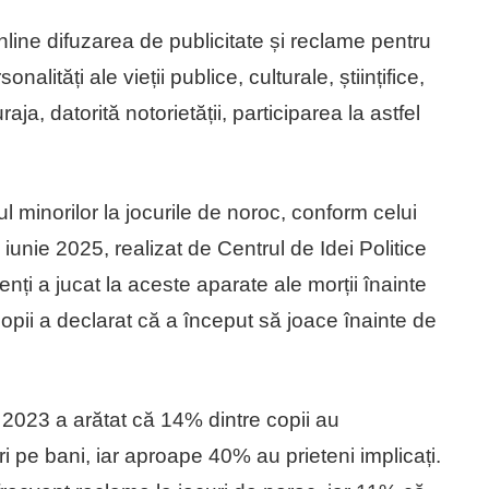
line difuzarea de publicitate și reclame pentru
alități ale vieții publice, culturale, științifice,
ja, datorită notorietății, participarea la astfel
ul minorilor la jocurile de noroc, conform celui
iunie 2025, realizat de Centrul de Idei Politice
ți a jucat la aceste aparate ale morții înainte
copii a declarat că a început să joace înainte de
n 2023 a arătat că 14% dintre copii au
ri pe bani, iar aproape 40% au prieteni implicați.