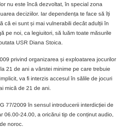
ilor nu este încă dezvoltat, în special zona
luarea deciziilor. Iar dependența te face să îți
 că ei sunt și mai vulnerabili decât adulții în
ă pe noi, ca legiuitori, să luăm toate măsurile
eputata USR Diana Stoica.
09 privind organizarea și exploatarea jocurilor
 la 21 de ani a vârstei minime pe care trebuie
mplicit, va fi interzis accesul în sălile de jocuri
i mică de 21 de ani.
77/2009 în sensul introducerii interdicției de
ar 06.00-24.00, a oricărui tip de conținut audio,
 de noroc.