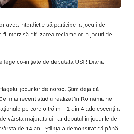
r avea interdicție să participe la jocuri de
i interzisă difuzarea reclamelor la jocuri de
e lege co-inițiate de deputata USR Diana
flagelul jocurilor de noroc. Știm deja că
i. Cel mai recent studiu realizat în România ne
ționale pe care o trăim – 1 din 4 adolescenți a
de vârsta majoratului, iar debutul în jocurile de
 vârsta de 14 ani. Știința a demonstrat că până