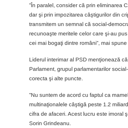
”În paralel, consider că prin eliminarea CA
dar şi prin impozitarea câştigurilor di
transmitem un semnal că social-democraţ
recunoaşte meritele celor care şi-au pus v
cei mai bogaţi dintre români”, mai spun
Liderul interimar al PSD menţionează că,
Parlament, grupul parlamentarilor soci
corecta şi alte puncte.
”Nu suntem de acord cu faptul ca mamele
multinaţionalele câştigă peste 1.2 miliar
cifra de afaceri. Acest lucru este imoral 
Sorin Grindeanu.