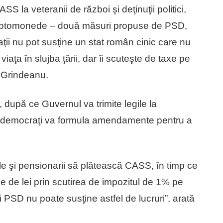
SS la veteranii de război şi deţinuţii politici,
n criptomonede – două măsuri propuse de PSD,
ii nu pot susţine un stat român cinic care nu
iaţa în slujba ţării, dar îi scuteşte de taxe pe
e Grindeanu.
 după ce Guvernul va trimite legile la
al-democraţi va formula amendamente pentru a
 şi pensionarii să plătească CASS, în timp ce
de de lei prin scutirea de impozitul de 1% pe
şi PSD nu poate susţine astfel de lucruri”, arată