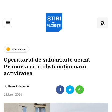
din oras
Operatorul de salubritate acuză
Primăria că îi obstrucționează
activitatea
By
Rares Cristescu
,
5 March 2025