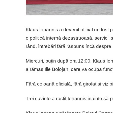
Klaus Iohannis a devenit oficial un fost 
o politică internă dezastruoasă, servicii 
rând, întrebări fără răspuns încă despre lu
Miercuri, puțin după ora 12:00, Klaus Ioha
a rămas Ilie Bolojan, care va ocupa funcț
Fără coloană oficială, fără girofat și vizib
Trei cuvinte a rostit Iohannis înainte să 