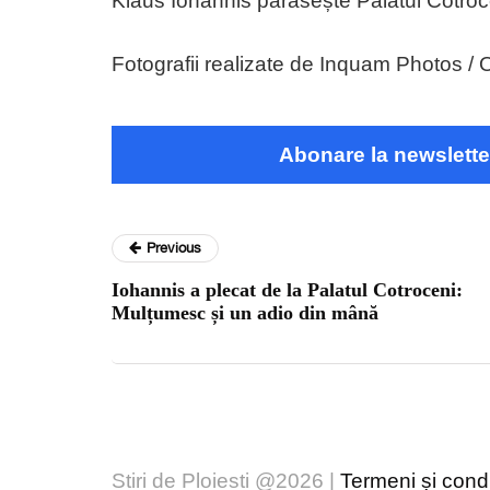
Klaus Iohannis părăsește Palatul Cotroce
Fotografii realizate de Inquam Photos /
Abonare la newslette
Previous
Iohannis a plecat de la Palatul Cotroceni:
Mulțumesc și un adio din mână
Stiri de Ploiesti @2026 |
Termeni și condiț