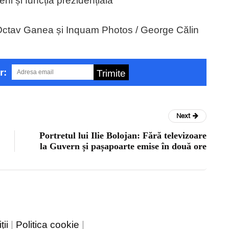
ni și funcția prezidențială
 Octav Ganea și Inquam Photos / George Călin
r:
Trimite
Next
Portretul lui Ilie Bolojan: Fără televizoare
la Guvern și pașapoarte emise în două ore
ii
|
Politica cookie
|