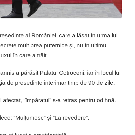
președinte al României, care a lăsat în urma lui
secrete mult prea puternice și, nu în ultimul
xul în care a trăit.
nnis a părăsit Palatul Cotroceni, iar în locul lui
ia de președinte interimar timp de 90 de zile.
il afectat, “împăratul” s-a retras pentru odihnă.
plece: “Mulțumesc” și “La revedere”.