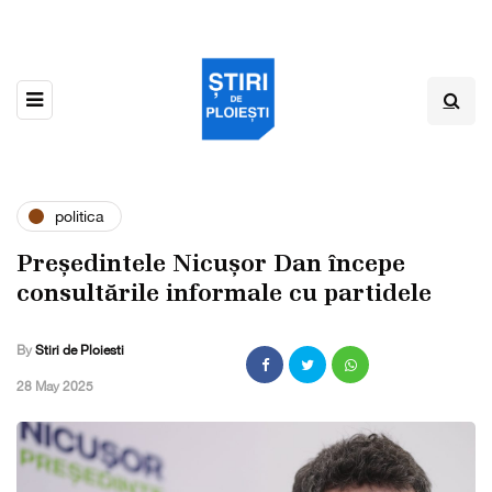
politica
Președintele Nicușor Dan începe
consultările informale cu partidele
By
Stiri de Ploiesti
,
28 May 2025