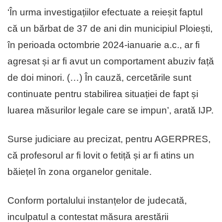
‘În urma investigațiilor efectuate a reieșit faptul
că un bărbat de 37 de ani din municipiul Ploiești,
în perioada octombrie 2024-ianuarie a.c., ar fi
agresat și ar fi avut un comportament abuziv față
de doi minori. (…) În cauză, cercetările sunt
continuate pentru stabilirea situației de fapt și
luarea măsurilor legale care se impun’, arată IJP.
Surse judiciare au precizat, pentru AGERPRES,
că profesorul ar fi lovit o fetiță și ar fi atins un
băiețel în zona organelor genitale.
Conform portalului instanțelor de judecată,
inculpatul a contestat măsura arestării