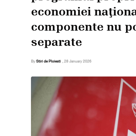
economiei naţiona
componente nu pot
separate
By
Stiri de Ploiesti
,
28 January 2026