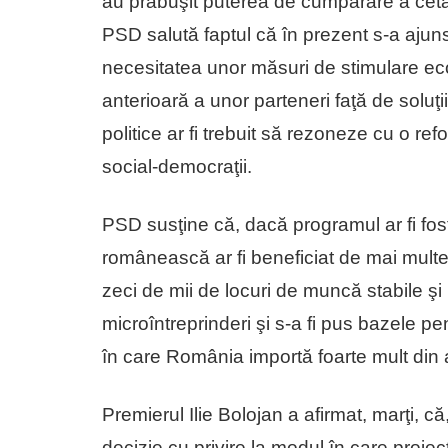
au prăbuşit puterea de cumpărare a cetă
PSD salută faptul că în prezent s-a ajuns
necesitatea unor măsuri de stimulare e
anterioară a unor parteneri faţă de soluţi
politice ar fi trebuit să rezoneze cu o re
social-democraţii.
PSD susţine că, dacă programul ar fi fost
românească ar fi beneficiat de mai multe 
zeci de mii de locuri de muncă stabile şi 
microîntreprinderi şi s-a fi pus bazele p
în care România importă foarte mult din 
Premierul Ilie Bolojan a afirmat, marţi, că
decizie cu privire la modul în care proiec