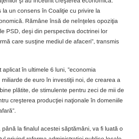
ţenilor şi au încetinit creşterea economică.
 la un consens în Coaliţie cu privire la
conomică. Rămâne însă de neînţeles opoziţia
ile PSD, deşi din perspectiva doctrinei lor
formă care susţine mediul de afaceri”, transmis
 aplicat în ultimele 6 luni, ”economia
miliarde de euro în investiţii noi, de crearea a
bine plătite, de stimulente pentru zeci de mii de
entru creşterea producţiei naţionale în domeniile
afară”.
, până la finalul acestei săptămâni, va fi luată o
tul privind reforma administraţiei publice locale