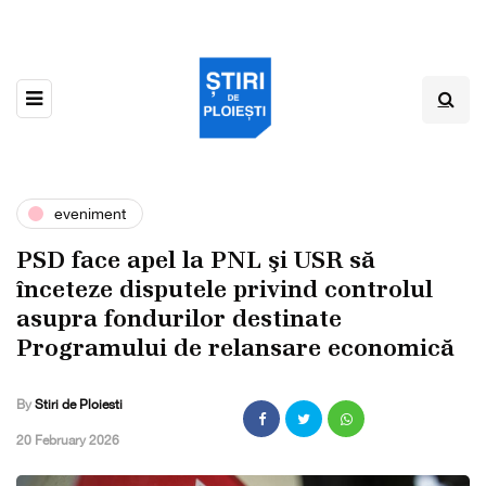
eveniment
PSD face apel la PNL şi USR să
înceteze disputele privind controlul
asupra fondurilor destinate
Programului de relansare economică
By
Stiri de Ploiesti
,
20 February 2026