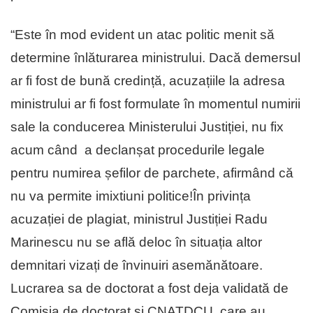
“Este în mod evident un atac politic menit să
determine înlăturarea ministrului. Dacă demersul
ar fi fost de bună credință, acuzațiile la adresa
ministrului ar fi fost formulate în momentul numirii
sale la conducerea Ministerului Justiției, nu fix
acum când a declanșat procedurile legale
pentru numirea șefilor de parchete, afirmând că
nu va permite imixtiuni politice!În privința
acuzației de plagiat, ministrul Justiției Radu
Marinescu nu se află deloc în situația altor
demnitari vizați de învinuiri asemănătoare.
Lucrarea sa de doctorat a fost deja validată de
Comisia de doctorat și CNATDCU, care au