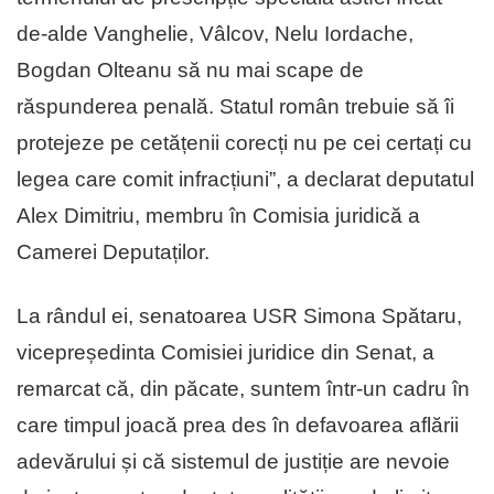
de-alde Vanghelie, Vâlcov, Nelu Iordache,
Bogdan Olteanu să nu mai scape de
răspunderea penală. Statul român trebuie să îi
protejeze pe cetățenii corecți nu pe cei certați cu
legea care comit infracțiuni”, a declarat deputatul
Alex Dimitriu, membru în Comisia juridică a
Camerei Deputaților.
La rândul ei, senatoarea USR Simona Spătaru,
vicepreședinta Comisiei juridice din Senat, a
remarcat că, din păcate, suntem într-un cadru în
care timpul joacă prea des în defavoarea aflării
adevărului și că sistemul de justiție are nevoie