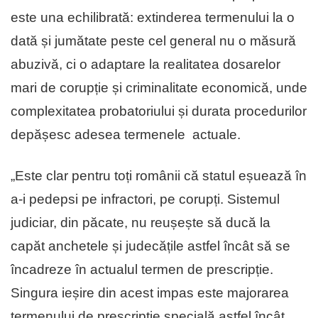
este una echilibrată: extinderea termenului la o
dată și jumătate peste cel general nu o măsură
abuzivă, ci o adaptare la realitatea dosarelor
mari de corupție și criminalitate economică, unde
complexitatea probatoriului și durata procedurilor
depășesc adesea termenele actuale.
„Este clar pentru toți românii că statul eșuează în
a-i pedepsi pe infractori, pe corupți. Sistemul
judiciar, din păcate, nu reușește să ducă la
capăt anchetele și judecățile astfel încât să se
încadreze în actualul termen de prescripție.
Singura ieșire din acest impas este majorarea
termenului de prescripție specială astfel încât