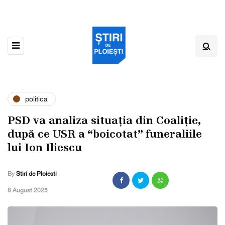
politica
PSD va analiza situația din Coaliție,
după ce USR a “boicotat” funeraliile
lui Ion Iliescu
By
Stiri de Ploiesti
,
8 August 2025