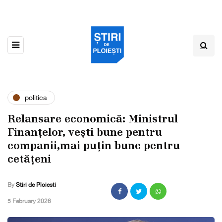
politica
Relansare economică: Ministrul
Finanțelor, vești bune pentru
companii,mai puțin bune pentru
cetățeni
By
Stiri de Ploiesti
,
5 February 2026