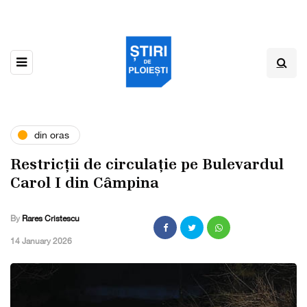
din oras
Restricții de circulație pe Bulevardul
Carol I din Câmpina
By
Rares Cristescu
,
14 January 2026