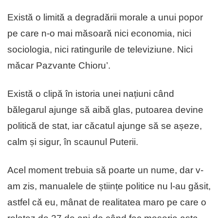
Există o limită a degradării morale a unui popor
pe care n-o mai măsoară nici economia, nici
sociologia, nici ratingurile de televiziune. Nici
mǎcar Pazvante Chioru’.
Există o clipă în istoria unei națiuni când
bălegarul ajunge să aibă glas, putoarea devine
politică de stat, iar cǎcatul ajunge să se așeze,
calm și sigur, în scaunul Puterii.
Acel moment trebuia sǎ poarte un nume, dar v-
am zis, manualele de științe politice nu l-au gǎsit,
astfel cǎ eu, mânat de realitatea maro pe care o