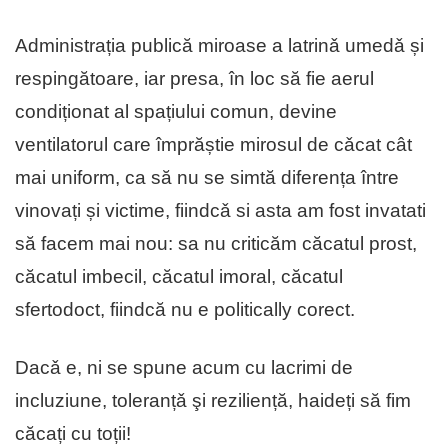
Administrația publică miroase a latrinǎ umedǎ și
respingătoare, iar presa, în loc să fie aerul
condiționat al spațiului comun, devine
ventilatorul care împrăștie mirosul de cǎcat cât
mai uniform, ca să nu se simtă diferența între
vinovați și victime, fiindcǎ si asta am fost invatati
să facem mai nou: sa nu criticăm căcatul prost,
căcatul imbecil, căcatul imoral, căcatul
sfertodoct, fiindcă nu e politically corect.
Dacǎ e, ni se spune acum cu lacrimi de
incluziune, toleranțǎ şi reziliență, haideți să fim
căcați cu toții!