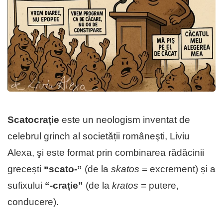
Scatocrație
este un neologism inventat de
celebrul grinch al societǎții româneşti, Liviu
Alexa, şi este format prin combinarea rădăcinii
grecești
“scato-”
(de la
skatos
= excrement) și a
sufixului
“-crație”
(de la
kratos
= putere,
conducere).