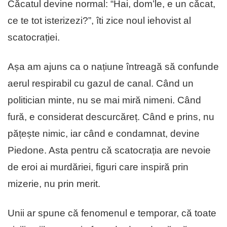
Cǎcatul devine normal: “Hai, dom’le, e un cǎcat,
ce te tot isterizezi?”, îti zice noul iehovist al
scatocrației.
Așa am ajuns ca o națiune întreagă să confunde
aerul respirabil cu gazul de canal. Când un
politician minte, nu se mai miră nimeni. Când
fură, e considerat descurcăreț. Când e prins, nu
pățește nimic, iar când e condamnat, devine
Piedone. Asta pentru cǎ scatocrația are nevoie
de eroi ai murdăriei, figuri care inspiră prin
mizerie, nu prin merit.
Unii ar spune că fenomenul e temporar, că toate