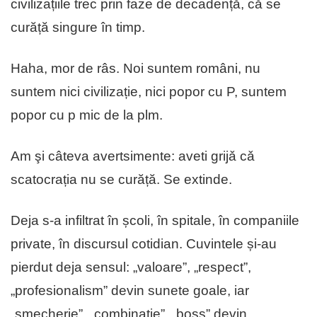
civilizațiile trec prin faze de decadență, că se
curăță singure în timp.
Haha, mor de râs. Noi suntem români, nu
suntem nici civilizație, nici popor cu P, suntem
popor cu p mic de la plm.
Am şi câteva avertsimente: aveti grijǎ cǎ
scatocrația nu se curăță. Se extinde.
Deja s-a infiltrat în școli, în spitale, în companiile
private, în discursul cotidian. Cuvintele și-au
pierdut deja sensul: „valoare”, „respect”,
„profesionalism” devin sunete goale, iar
„șmecherie”, „combinație”, „boss” devin