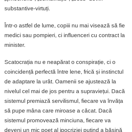
substantive-virtuți.
Într-o astfel de lume, copiii nu mai visează să fie
medici sau pompieri, ci influenceri cu contract la
minister.
Scatocrația nu e neapărat o conspirație, ci o
coincidență perfectă între lene, frică și instinctul
de adaptare la urât. Oamenii se ajustează la
nivelul cel mai de jos pentru a supraviețui. Dacă
sistemul premiază servilismul, fiecare va învăța
să pupe mâna care miroase a cǎcat. Dacă
sistemul promovează minciuna, fiecare va
deveni un mic poet al ipocriziei puțind a bǎşinǎ