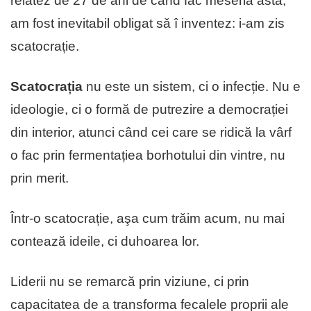
relatez de 27 de ani de când fac meseria asta,
am fost inevitabil obligat sǎ î inventez: i-am zis
scatocrație.
Scatocrația
nu este un sistem, ci o infecție. Nu e
ideologie, ci o formă de putrezire a democrației
din interior, atunci când cei care se ridică la vârf
o fac prin fermentațiea borhotului din vintre, nu
prin merit.
Într-o scatocrație, aşa cum trǎim acum, nu mai
contează ideile, ci duhoarea lor.
Liderii nu se remarcă prin viziune, ci prin
capacitatea de a transforma fecalele proprii ale