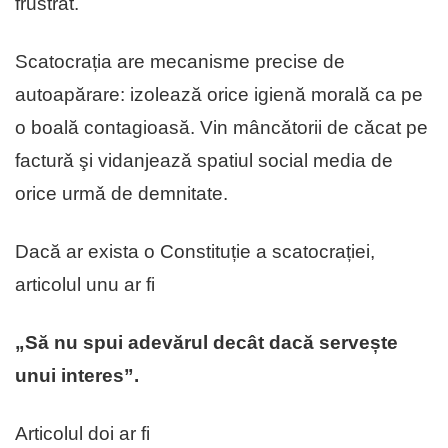
frustrat.
Scatocrația are mecanisme precise de
autoapărare: izolează orice igienă morală ca pe
o boală contagioasă. Vin mâncǎtorii de cǎcat pe
facturǎ şi vidanjeazǎ spatiul social media de
orice urmǎ de demnitate.
Dacă ar exista o Constituție a scatocrației,
articolul unu ar fi
„Să nu spui adevărul decât dacă servește
unui interes”.
Articolul doi ar fi