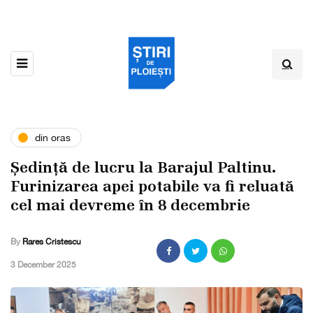
din oras
Ședință de lucru la Barajul Paltinu.
Furinizarea apei potabile va fi reluată
cel mai devreme în 8 decembrie
By
Rares Cristescu
,
3 December 2025